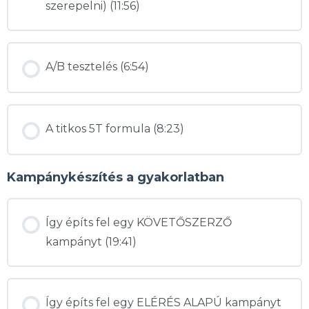
szerepelni) (11:56)
A/B tesztelés (6:54)
A titkos 5T formula (8:23)
Kampánykészítés a gyakorlatban
Így építs fel egy KÖVETŐSZERZŐ
kampányt (19:41)
Így építs fel egy ELÉRÉS ALAPÚ kampányt